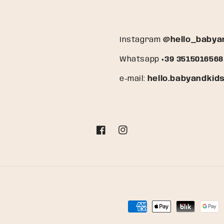
Instagram
@hello_babya
Whatsapp
+39 3515016568
e-mail:
hello.babyandkid
Facebook
Instagram
Metodi
di