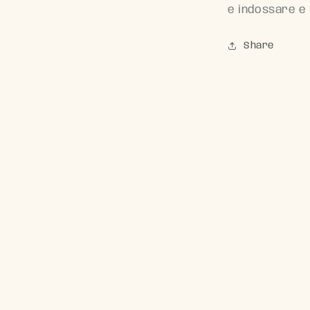
ediali
e indossare e 
ra
le
Share