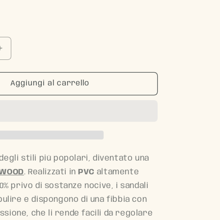
Aumenta
quantità
per
BRE
Aggiungi al carrello
sandali
Verde
acqua
-
Liewood
degli
stili più popolari, diventato una
EWOOD
. Realizzati in
PVC
altamente
00% privo di
sostanze nocive
, i sandali
 pulire e dispongono di una fibbia con
sione, che li rende facili da regolare