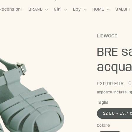
Recensioni
BRAND
Girl
Boy
HOME
SALDI !
LIEWOOD
BRE s
acqua
Prezzo
P
€
€30,00 EUR
di
s
Imposte incluse.
S
listino
Taglia
22 EU - 13.7 
Colore