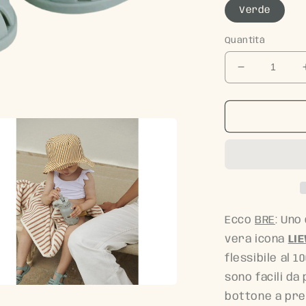
Verde
Quantità
Diminuisci
quantità
per
BRE
sandali
Verde
acqua
-
Liewood
Ecco
BRE
:
Uno
vera icona
LI
flessibile al 1
sono facili da
bottone a pres
nuti