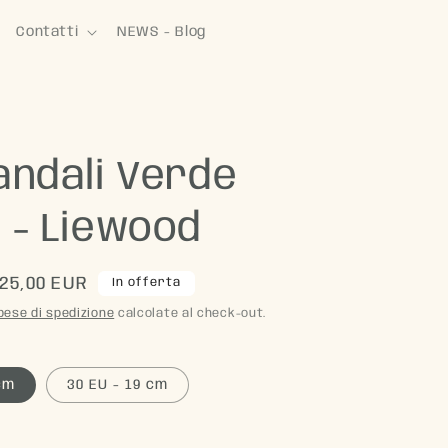
Contatti
NEWS - Blog
andali Verde
 - Liewood
rezzo
25,00 EUR
In offerta
contato
pese di spedizione
calcolate al check-out.
cm
30 EU - 19 cm